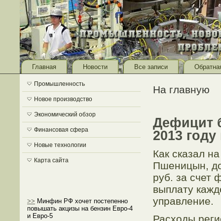
Главная
Новости
Все записи
Обратна
Промышленность
На главную
Новое производство
Экономический обзор
Дефицит 
Финансовая сфера
2013 году
Новые технологии
Как сказал н
Карта сайта
Пшеницын, до
руб. за счет
выплату кажд
управление.
>>
Минфин РФ хочет постепенно
повышать акцизы на бензин Евро-4
и Евро-5
Расходы реги