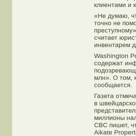
клиентами и 
«Не думаю, ч
точно не пом
преступному»
считает юрис
инвентарем д
Washington P
содержат инф
подозревающи
млн». О том, 
сообщается.
Газета отмеча
в швейцарско
представител
миллионы нал
CBC пишет, ч
Aikate Proper