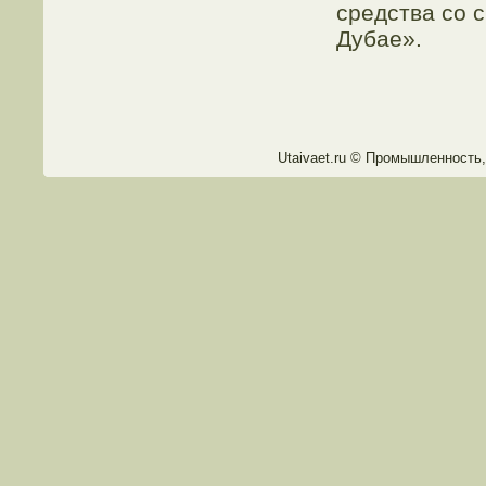
средства со с
Дубае».
Utaivaet.ru © Промышленнοсть,