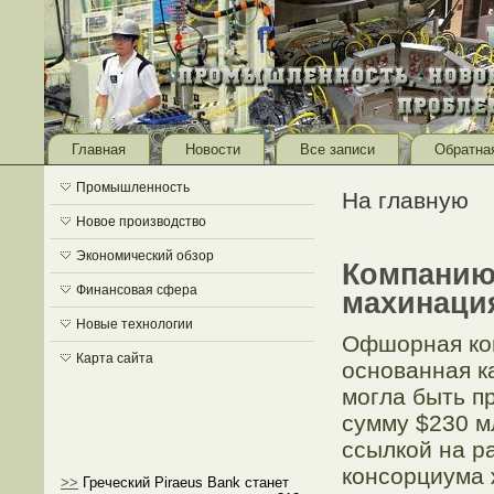
Главная
Новости
Все записи
Обратна
Промышленность
На главную
Новое производство
Экономический обзор
Компанию
Финансовая сфера
махинация
Новые технологии
Офшорная ком
Карта сайта
основанная к
могла быть п
сумму $230 м
ссылкой на р
консорциума ж
>>
Греческий Piraeus Bank станет