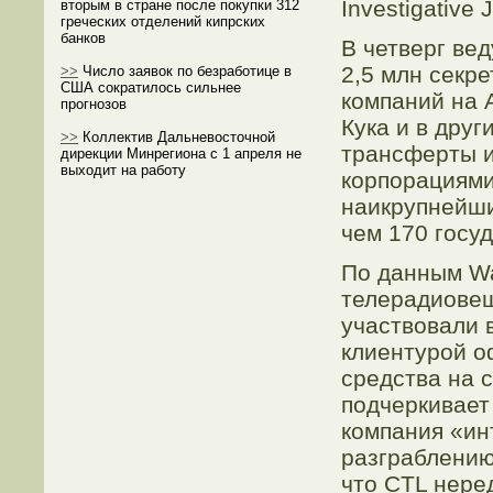
Investigative J
вторым в стране после покупки 312
греческих отделений кипрских
банков
В четверг ве
2,5 млн секр
>>
Число заявок по безработице в
США сократилось сильнее
компаний на 
прогнозов
Кука и в дру
>>
Коллектив Дальневосточной
трансферты и
дирекции Минрегиона с 1 апреля не
выходит на работу
корпорациями
наикрупнейши
чем 170 госу
По данным Wa
телерадиовещ
участвовали 
клиентурой о
средства на 
подчеркивает 
компания «ин
разграблению
что CTL нере