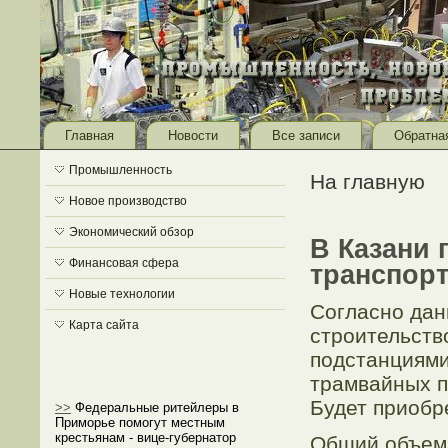
Главная
Новости
Все записи
Обратна
Промышленность
На главную
Новое производство
Экономический обзор
В Казани 
Финансовая сфера
транспорт
Новые технологии
Согласно дан
Карта сайта
строительств
подстанциями
трамвайных п
Будет приобр
>>
Федеральные ритейлеры в
Приморье помогут местным
крестьянам - вице-губернатор
Общий объем 