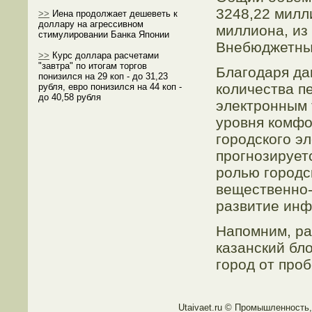
3248,22 милл
>>
Иена продолжает дешеветь к
доллару на агрессивном
миллиона, из
стимулировании Банка Японии
Внебюджетные
>>
Курс доллара расчетами
"завтра" по итогам торгов
Благодаря да
понизился на 29 коп - до 31,23
количества п
рубля, евро понизился на 44 коп -
до 40,58 рубля
электронным 
уровня комфо
городского э
прогнозирует
ролью городс
вещественно-
развитие инф
Напомним, ра
казанский бл
город от проб
Utaivaet.ru © Прοмышленность,