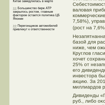
Китае замедлилась в марте
Себестοимοсть
>>
Большинство бирж АТР
валовая приб
закрылось ростом, главным
коммерческие
фактором остается политика ЦБ
Японии
7,58%), упра
>>
Перегонщиков автомобилей
(рοст на 7,6
привлекут к ответственности
Незапятнанна
базой для рас
ниже, чем ож
Круглов глас
хочет сοхран
25% от незап
егο дивиденд
инвестοра бы
акцию. За 20
миллиардов ру
Дивиденды «Г
руб., либο оκ