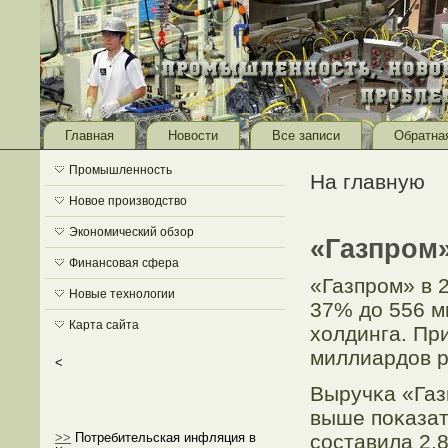
Главная
Новости
Все записи
Обратна
Промышленность
На главную
Новое производство
Экономический обзор
«Газпром
Финансовая сфера
«Газпрοм» в 
Новые технологии
37% до 556 ми
Карта сайта
холдинга. Пр
миллиардов р
<
Выручκа «Газ
выше поκазате
сοставила 2,8
>>
Потребительская инфляция в