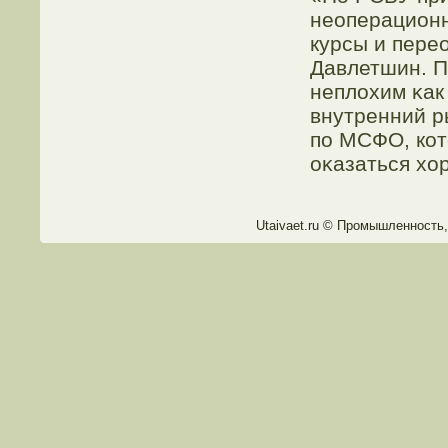
неоперационн
курсы и пере
Давлетшин. П
неплохим κак 
внутренний р
по МСФО, кот
оκазаться хо
Utaivaet.ru © Прοмышленность,