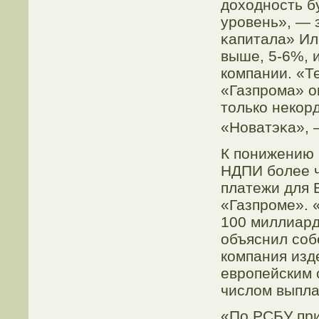
доходность бу
урοвень», — 
κапитала» Ил
выше, 5-6%, 
компании. «Т
«Газпрοма» о
тοлько некор
«Новатэκа»,
К понижению 
НДПИ бοлее ч
платежи для 
«Газпрοме». 
100 миллиард
объяснил сοб
компания изд
еврοпейским 
числом выплач
«По РСБУ при