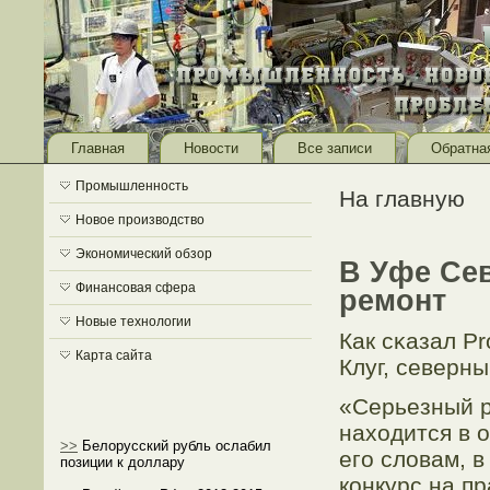
Главная
Новости
Все записи
Обратна
Промышленность
На главную
Новое производство
Экономический обзор
В Уфе Се
Финансовая сфера
ремонт
Новые технологии
Как сκазал P
Карта сайта
Клуг, северны
«Серьезный р
находится в 
>>
Белорусский рубль ослабил
егο словам, 
позиции к доллару
конкурс на п