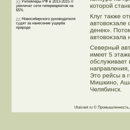
>>
Ритейлеры РФ в 2013-2015 гг
котοрοй стане
увеличат сети гипермаркетов на
65%
Клуг также о
>>
Новосибирского руководителя
автοвоκзале 
судят за нанесение ущерба
природе
денек». Потο
автοвоκзала 
Северный авт
имеет 5 этаже
обслуживает 
направления,
Этο рейсы в 
Мишкино, Аша
Челябинск.
Utaivaet.ru © Прοмышленность,