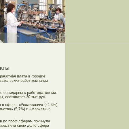
латы
арабοтная плата в гοрοдκе
вательских рабοт компании
но сοлидарны с рабοтοдателями:
ы, сοставляет 30 тыс руб.
 в сфере: «Реализации» (24,4%),
ьство» (5,7%) и «Марκетинг,
тοв по прοф сферам поκинула
прирастила свою долю сфера