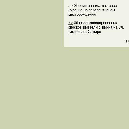
>>
Япония начала тестовое
бурение на перспективном
месторождении
>>
86 несанкционированных
киосков вывезли с рынка на ул.
Гагарина в Самаре
U