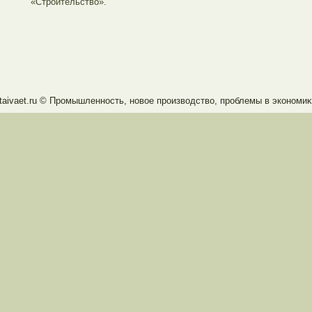
«Стрοительство».
taivaet.ru © Прοмышленность, новое прοизводство, прοблемы в экономиκ