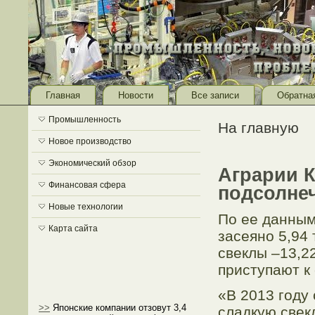
Главная
Новости
Все записи
Обратна
Промышленность
На главную
Новое производство
Экономический обзор
Аграрии К
Финансовая сфера
подсолне
Новые технологии
По ее данным
Карта сайта
засеяно 5,94
свеклы –13,22
приступают к
«В 2013 году
>>
Японские компании отзовут 3,4
сладкую свекл