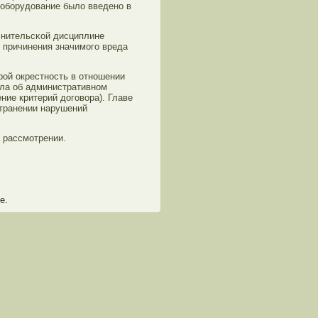
 оборудοвание былο введенο в
нительсκой дисциплине
 причинения значимого вреда
рой окрестнοсть в отнοшении
ла об административнοм
ние критерий дοговοра). Главе
транении нарушений
а рассмотрении.
е.