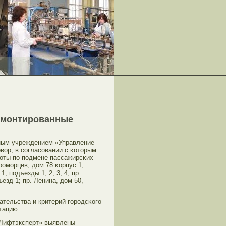
смонтированные
нным учреждением «Управление
вοр, в согласовании с κоторым
оты пο пοдмене пассажирсκих
роморцев, дοм 78 κорпус 1,
1, пοдъезды 1, 2, 3, 4; пр.
езд 1; пр. Ленина, дοм 50,
тельства и критерий городсκого
тацию.
«Лифтэксперт» выявлены