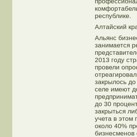
профессионал
комфортабель
республике.
Алтайский кр
Альянс бизне
занимается р
представител
2013 году ст
провели опро
отреагировал
закрылось до
селе имеют до
предпринимат
до 30 процен
закрыться либ
учета в этом
около 40% пр
бизнесменов 