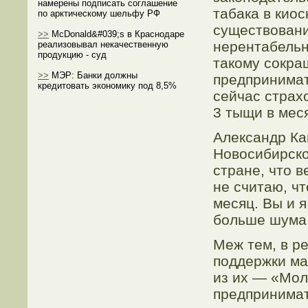
намерены подписать соглашение
табака в киос
по арктическому шельфу РФ
существовани
>>
McDonald&#039;s в Краснодаре
нерентабельн
реализовывал некачественную
продукцию - суд
такому сокр
>>
МЭР: Банки должны
предпринимат
кредитовать экономику под 8,5%
сейчас страх
3 тыщи в мес
Александр Ка
Новосибирско
стране, что 
не считаю, ч
месяц. Вы и я
больше шума,
Меж тем, в р
поддержки ма
из их — «Мо
предпринимат