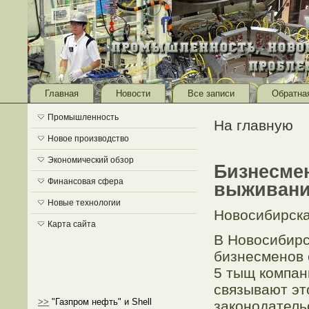
Главная
Новости
Все записи
Обратна
Промышленность
На главную
Новое производство
Экономический обзор
Бизнесме
Финансовая сфера
выживани
Новые технологии
Новосибирска
Карта сайта
В Новосибирс
бизнесменов 
5 тыщ компан
связывают эт
>>
"Газпром нефть" и Shell
законодатель