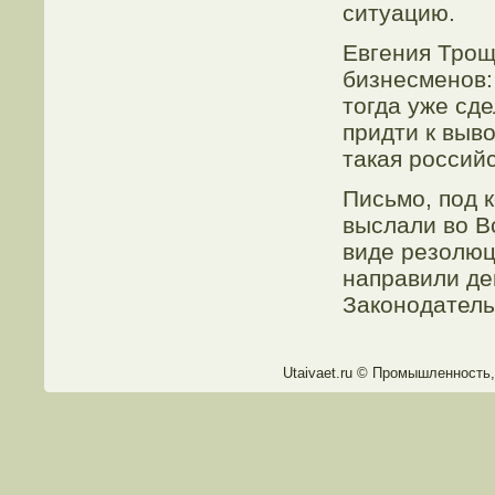
ситуацию.
Евгения Трощ
бизнесменов:
тогда уже сд
придти к выво
такая россий
Письмо, под 
выслали во В
виде резолюц
направили де
Законодатель
Utaivaet.ru © Промышленнοсть,