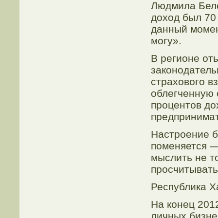
Людмила Бело
доход был 70
данный момен
могу».
В регионе оты
законодатель
страхового в
облегченную 
процентов до
предпринимат
Настроение б
поменяется —
мыслить не т
просчитывать
Республика Х
На конец 201
личных бизнес