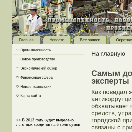
Главная
Новости
Все записи
Обратна
Промышленность
На главную
Новое производство
Экономический обзор
Самым до
Финансовая сфера
эксперты
Новые технологии
Как поведал 
Карта сайта
антикоррупци
обхватывает 
средств, упр
городской пр
>>
В 2013 году будет выделено
льготных кредитов на 6 трлн сумов
связаны с пр