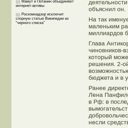
деятельности
>>
Мамут и Потанин объединяют
интернет-активы
объяснил он.
>>
Роскомнадзор исключит
На так имену
спорную статью Википедии из
"черного списка"
маленьким ра
миллиардов б
Глава Антико
чиновников-вз
который може
решения. 2-о
возможностью
бюджета и в 
Ранее директо
Лена Панфило
в Рф: в посл
вымогательст
добровольчес
несли средст