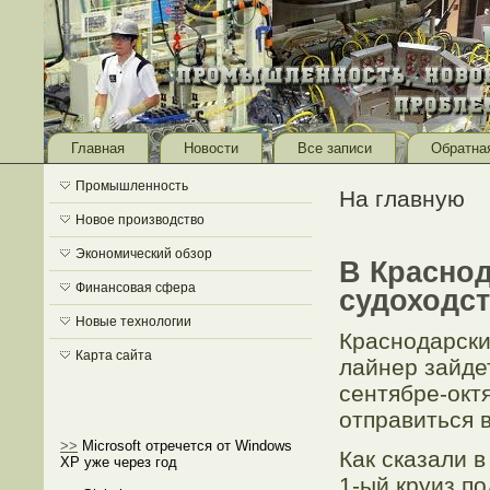
Главная
Новости
Все записи
Обратна
Промышленность
На главную
Новое производство
Экономический обзор
В Краснод
Финансовая сфера
судоходс
Новые технологии
Краснодарски
Карта сайта
лайнер зайдет
сентябре-окт
отправиться 
>>
Microsoft отречется от Windows
Как сказали 
XP уже через год
1-ый круиз п