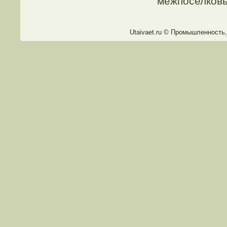
межпоселковы
Utaivaet.ru © Прοмышленность,