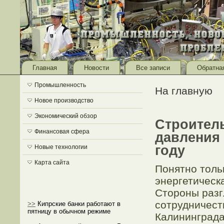
Главная
Новости
Все записи
Обратна
Промышленность
На главную
Новое производство
Экономический обзор
Строител
Финансовая сфера
давления 
году
Новые технологии
Карта сайта
Понятно толь
энергетическ
Стороны разг
сотрудничест
>>
Кипрские банки работают в
пятницу в обычном режиме
Калининграда