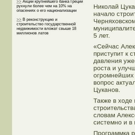
>>
Акции крупнейшего банка Греции
Николай Цука
рухнули более чем на 10% на
опасениях о его национализации
начало строи
>>
В реконструкцию и
Черняховском
строительство государственной
муниципалите
недвижимости вложат свыше 18
миллионов латов
5 лет.
«Сейчас Алек
приступит к 
давления уже
роста и улуч
огромнейших 
вопрос актуа
Цуканов.
Также в ходе
строительств
словам Алекс
системно и в
Программка р