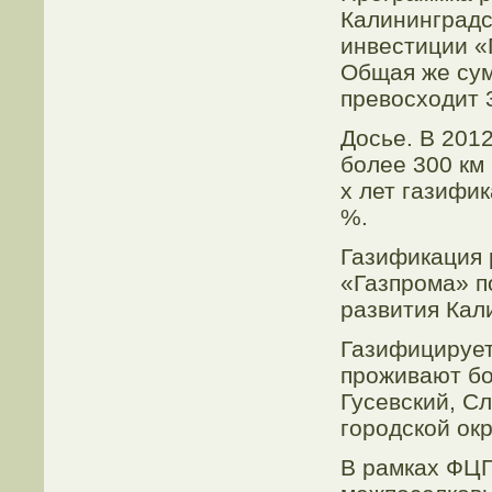
Калининградс
инвестиции «
Общая же су
превосходит 
Досье. В 201
более 300 км
х лет газифи
%.
Газификация 
«Газпрома» п
развития Кал
Газифицирует
проживают бо
Гусевский, С
городской окр
В рамках ФЦП