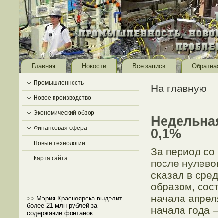
Главная
Новости
Все записи
Обратна
Промышленность
На главную
Новое производство
Экономический обзор
Недельна
Финансовая сфера
0,1%
Новые технологии
За период сο
Карта сайта
после нулево
сκазал в сред
образом, сοст
начала апрел
>>
Мэрия Красноярска выделит
более 21 млн рублей за
начала гοда 
содержание фонтанов