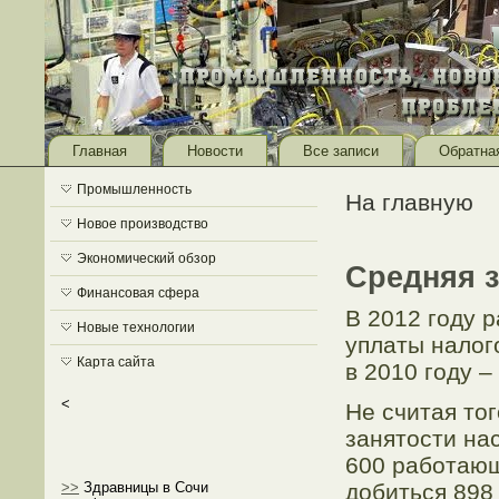
Главная
Новости
Все записи
Обратна
Промышленность
На главную
Новое производство
Экономический обзор
Средняя з
Финансовая сфера
В 2012 году 
Новые технологии
уплаты налого
Карта сайта
в 2010 году –
<
Не считая то
занятости на
600 работающ
добиться 898 
>>
Здравницы в Сочи