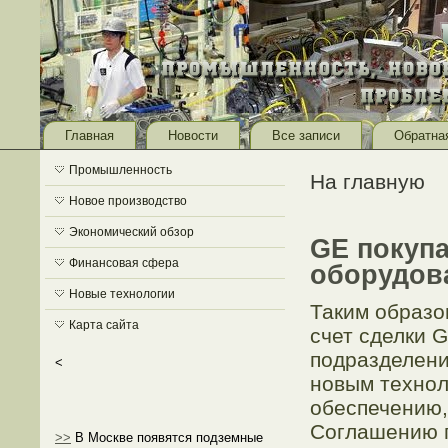
Главная
Новости
Все записи
Обратна
Промышленность
На главную
Новое производство
Экономический обзор
GE покупа
Финансовая сфера
оборудова
Новые технологии
Таким образо
Карта сайта
счет сделки 
подразделени
<
новым технол
обеспечению,
Соглашению п
>>
В Москве появятся подземные