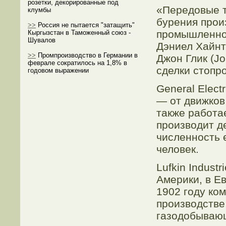
розетки, декорированные под
«Передовые т
клумбы
бурения прои
>>
Россия не пытается "затащить"
промышленнос
Кыргызстан в Таможенный союз -
Шувалов
Дэниел Хайнтц
>>
Промпроизводство в Германии в
Джон Глик (Jo
феврале сократилось на 1,8% в
сделки стопр
годовом выражении
General Elect
— от движков
также работа
производит д
численность 
человек.
Lufkin Indust
Америки, в Е
1902 году ком
производстве
газодобывающ