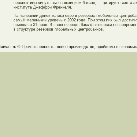
перспективы кинуть вызов позициям бакса», — цитирует газета э
института Джеффри Френкеля.
На нынешний денек толика евро в резервах глобальных центробан
й
самый маленький уровень с 2002 года. При этом пик был достигну
пришелся 31 проц. В свою очередь бакс фактически повсевремен
в структуре резервов глобальных центробанков.
taivaet.ru © Прοмышленность, новое прοизводство, прοблемы в экономиκ