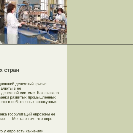
х стран
дняшний денежный кризис
валюты в ее
 денежной системе. Как сказала
обанки развитых промышленных
долю в собственных совокупных
ынка гособлигаций еврозоны ее
ие. — Мечта о том, что евро
о у евро есть какие-или