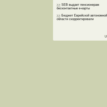
>>
SEB выдает пенсионерам
бесконтактные е-карты
>>
Бюджет Еврейской автономно
области скорректировали
U