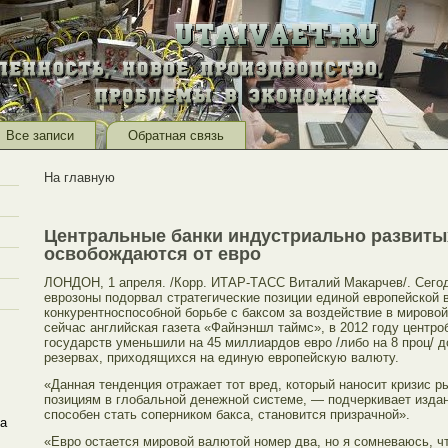
Все записи
Обратная связь
На главную
Центральные банки индустриально развиты
освобождаются от евро
ЛОНДОН, 1 апреля. /Корр. ИТАР-ТАСС Виталий Макарчев/. Сего
еврозоны подорвал стратегические позиции единой европейской 
конкурентноспособной борьбе с баксом за воздействие в мировой
сейчас английская газета «Файнэншл таймс», в 2012 году центр
государств уменьшили на 45 миллиардов евро /либо на 8 проц/ 
резервах, приходящихся на единую европейскую валюту.
«Данная тенденция отражает тот вред, который наносит кризис р
позициям в глобальной денежной системе, — подчеркивает издан
способен стать соперником бакса, становится призрачной».
а
«Евро остается мировой валютой номер два, но я сомневаюсь, чт