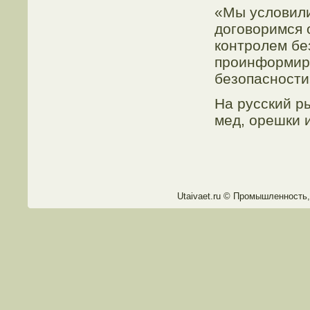
«Мы условили
договоримся 
контролем бе
проинформиро
безопасности
На русский р
мед, орешки и
Utaivaet.ru © Промышленнοсть,