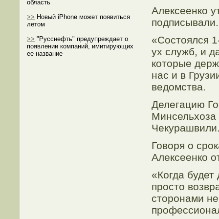
область
Алексеенко у
>>
Новый iPhone может появиться
подписывали.
летом
«Состоялся 1
>>
"Русснефть" предупреждает о
появлении компаний, имитирующих
ух служб, и 
ее название
которые держ
нас и в Груз
ведомства.
Делегацию Го
Минсельхоза 
Чекурашвили
Говоря о сро
Алексеенко о
«Когда будет 
просто возвр
сторонами не
профессионал