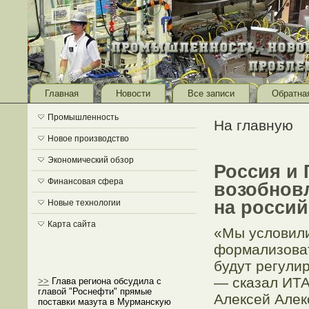
Главная
Новости
Все записи
Обратна
Промышленность
На главную
Новое производство
Экономический обзор
Россия и 
Финансовая сфера
возобнов
на росси
Новые технологии
Карта сайта
«Мы условили
формализоват
будут регули
— сказал ИТА
>>
Глава региона обсудила с
главой "Роснефти" прямые
Алексей Алек
поставки мазута в Мурманскую