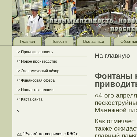
Главная
Новости
Все записи
Обратна
Промышленность
На главную
Новое производство
Экономический обзор
Фонтаны 
Финансовая сфера
приводит
Новые технологии
«4-ого апреля
Карта сайта
пескоструйны
Манежной пло
<
Как отмечает
также ожидае
>>
"Русал" договорился с КЭС о
главный памя