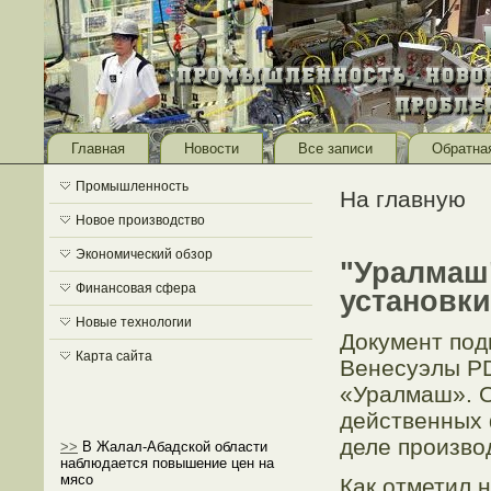
Главная
Новости
Все записи
Обратна
Промышленность
На главную
Новое производство
Экономический обзор
"Уралмаш
Финансовая сфера
установк
Новые технологии
Документ под
Карта сайта
Венесуэлы P
«Уралмаш». О
действенных 
деле произво
>>
В Жалал-Абадской области
наблюдается повышение цен на
мясо
Как отметил 