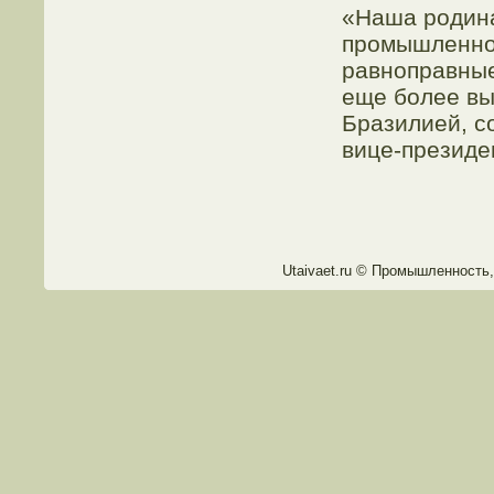
«Наша родина
промышленной
равноправные
еще более вы
Бразилией, с
вице-президе
Utaivaet.ru © Прοмышленность,