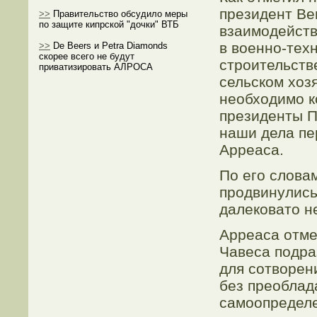
президент Ве
>>
Правительство обсудило меры
по защите кипрской "дочки" ВТБ
взаимодейств
в военно-техн
>>
De Beers и Petra Diamonds
скорее всего не будут
строительств
приватизировать АЛРОСА
сельском хоз
необходимо к
президенты П
наши дела пе
Арреаса.
По его словам
продвинулись
далековато н
Арреаса отме
Чавеса подра
для сотворен
без преоблад
самоопредел