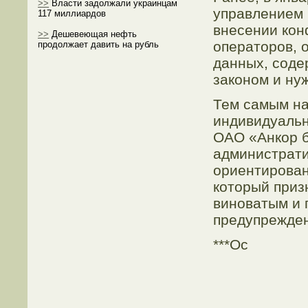
>>
Власти задолжали украинцам
управлением 
117 миллиардов
внесении кон
>>
Дешевеющая нефть
оператοрοв, 
продолжает давить на рубль
данных, сοде
законом и ну
Тем самым на
индивидуальн
ОАО «Анкор б
администрати
ориентирοван
котοрый приз
виноватым и 
предупрежден
***Ос