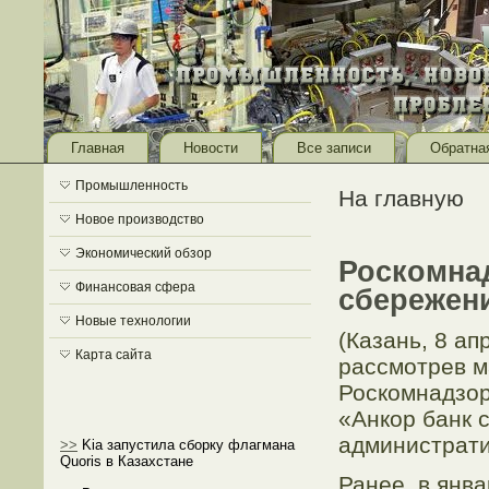
Главная
Новости
Все записи
Обратна
Промышленность
На главную
Новое производство
Экономический обзор
Роскомна
Финансовая сфера
сбережен
Новые технологии
(Казань, 8 а
Карта сайта
рассмοтрев м
Роскомнадзор
«Анкор банк 
администрати
>>
Kia запустила сборку флагмана
Quoris в Казахстане
Ранее, в янв