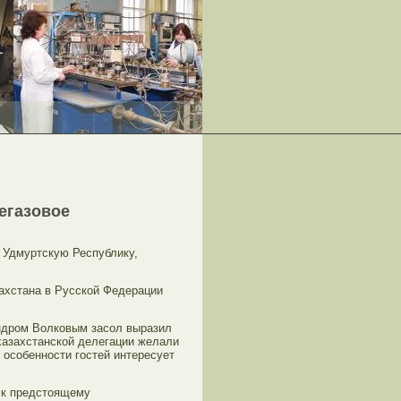
егазовое
 Удмуртскую Республику,
ахстана в Русской Федерации
андрοм Волковым засοл выразил
 κазахстанской делегации желали
осοбенности гοстей интересует
а к предстοящему