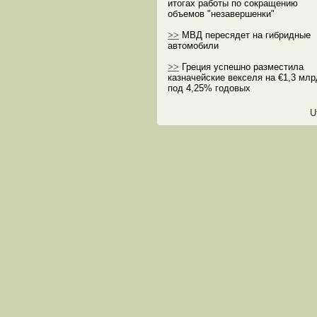
итогах работы по сокращению
объемов "незавершенки"
>>
МВД пересядет на гибридные
автомобили
>>
Греция успешно разместила
казначейские векселя на €1,3 млр
под 4,25% годовых
U