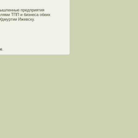
οмышленные предприятия
елями ТПП и бизнеса обеих
 Удмуртии Ижевску.
е.